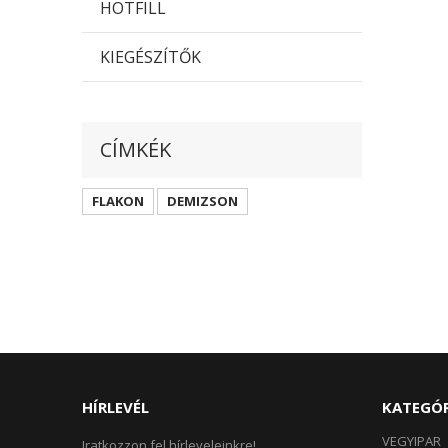
HOTFILL
KIEGÉSZÍTŐK
CÍMKÉK
FLAKON
DEMIZSON
HÍRLEVÉL
KATEGÓ
VEGYIPAR
Iratkozzon fel hírleveleinkre!