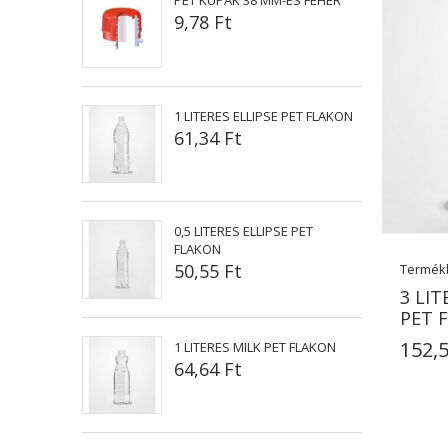
PET KUPAK 38 MM-ES FEHÉR
9,78 Ft
1 LITERES ELLIPSE PET FLAKON
61,34 Ft
0,5 LITERES ELLIPSE PET
FLAKON
50,55 Ft
Termék
3 LI
PET 
152,5
1 LITERES MILK PET FLAKON
64,64 Ft