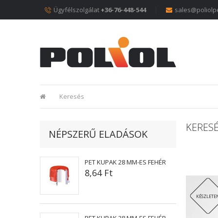
Ügyfélszolgálat
+36-76-448-544
sales@poliolp
Keresés
KERESÉ
NÉPSZERŰ ELADÁSOK
PET KUPAK 28 MM-ES FEHÉR
8,64 Ft
KÉSZLETE