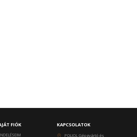
AJÁT FIÓK
KAPCSOLATOK
ENDELÉSEIM
POLIOL Gépgyártó és