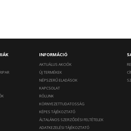
RIÁK
INFORMÁCIÓ
S
AKTUÁLUS AKCIÓK
R
RIPAR
ÚJ TERMÉKEK
C
NÉPSZERŰ ELADÁSOK
S
KAPCSOLAT
ŐK
RÓLUNK
KÖRNYEZETTUDATOSSÁG
KÉPES TÁJÉKOZTATÓ
ÁLTALÁNOS SZERZŐDÉSI FELTÉTELEK
ADATKEZELÉSI TÁJÉKOZTATÓ