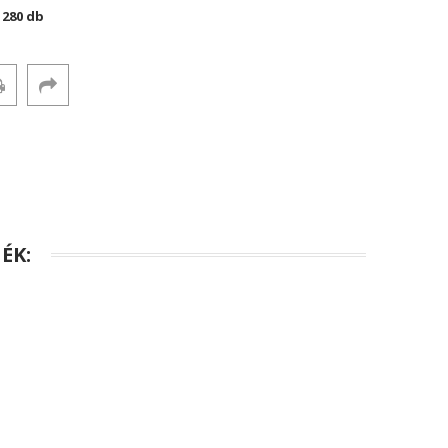
:
280 db
ÉK: