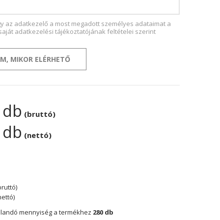
gy az adatkezelő a most megadott személyes adataimat a
aját adatkezelési tájékoztatójának feltételei szerint
EM, MIKOR ELÉRHETŐ
/ db
(bruttó)
/ db
(nettó)
bruttó)
nettó)
olandó mennyiség a termékhez
280 db