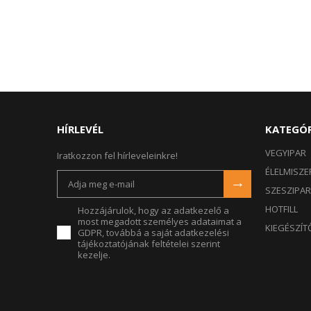
HÍRLEVÉL
KATEGÓ
VEGYIPAR
Iratkozzon fel hírleveleinkre!
ÉLELMISZE
→
SZESZIPAR
HOTFILL
Hozzájárulok, hogy az adatkezelő a
most megadott személyes adataimat a
KIEGÉSZÍT
GDPR, továbbá a saját adatkezelési
tájékoztatójának feltételei szerint
kezelje.