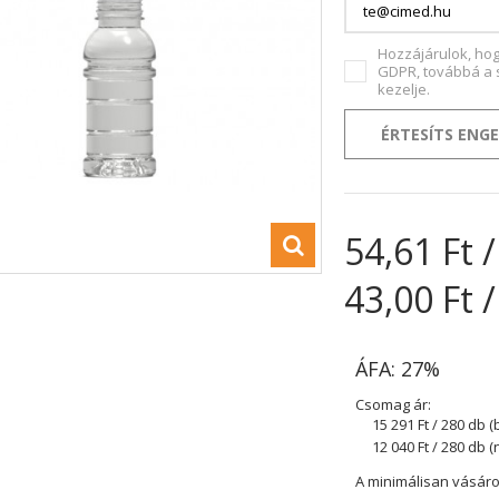
Hozzájárulok, ho
GDPR, továbbá a s
kezelje.
ÉRTESÍTS ENG
54,61 Ft 
43,00 Ft 
ÁFA: 27%
Csomag ár:
15 291 Ft
/ 280 db (
12 040 Ft
/ 280 db (
A minimálisan vásár