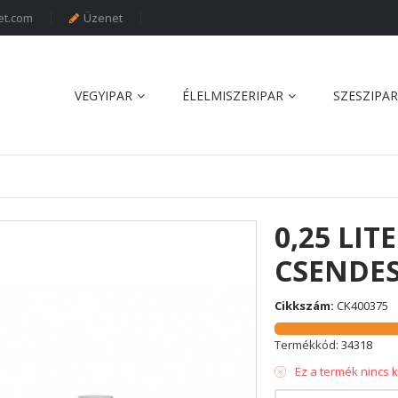
et.com
Üzenet
VEGYIPAR
ÉLELMISZERIPAR
SZESZIPAR
0,25 LIT
CSENDES
Cikkszám:
CK400375
Termékkód:
34318
Ez a termék nincs 