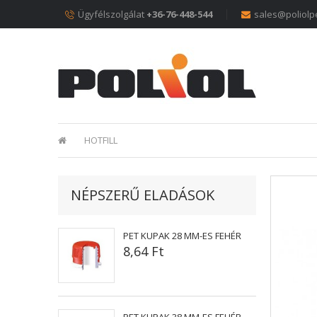
Ügyfélszolgálat
+36-76-448-544
sales@poliolp
HOTFILL
NÉPSZERŰ ELADÁSOK
PET KUPAK 28 MM-ES FEHÉR
8,64 Ft