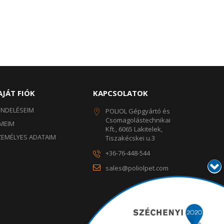
AJÁT FIÓK
KAPCSOLATOK
ENDELÉSEIM
POLIOL Gépgyártó és
Csomagolástechnikai
ÍMEIM
Kft., 6065 Lakitelek,
ZEMÉLYES ADATAIM
Tiszakécskei u.3
+36-76-448-544
sales@poliolpet.com